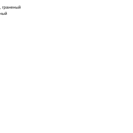
, граненый
дный